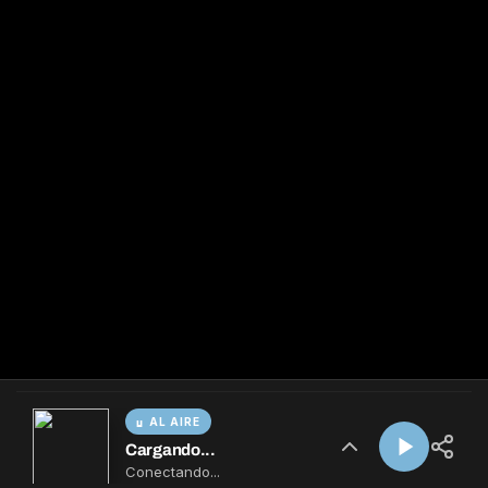
AL AIRE
Cargando...
Conectando...