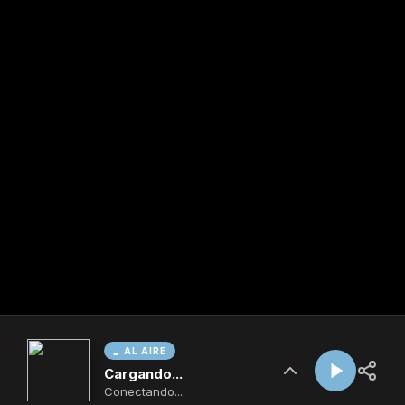
AL AIRE
Cargando...
Conectando...