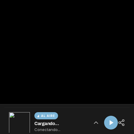
AL AIRE
Cargando...
Conectando...