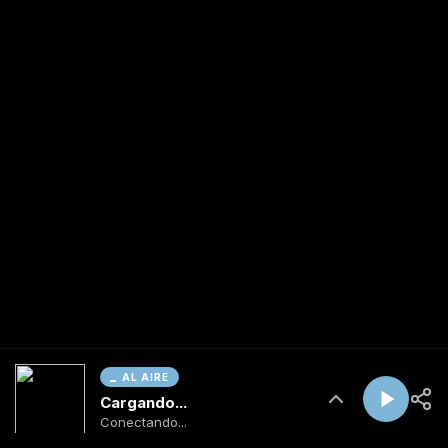
AL AIRE
Cargando...
Conectando...