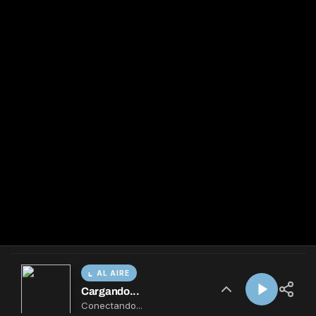
AL AIRE
Cargando...
Conectando...