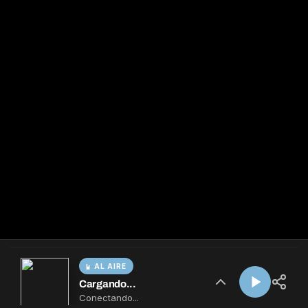
AL AIRE
Cargando...
Conectando...