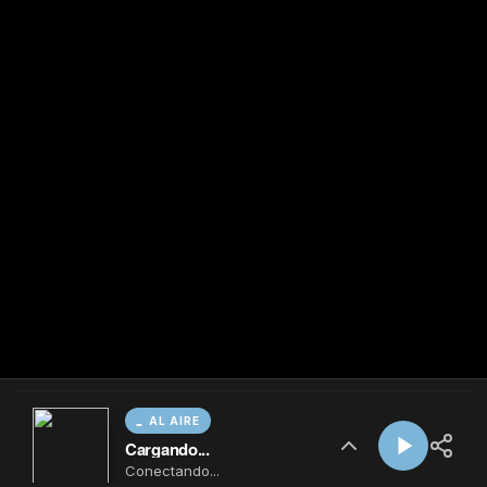
AL AIRE
Cargando...
Conectando...