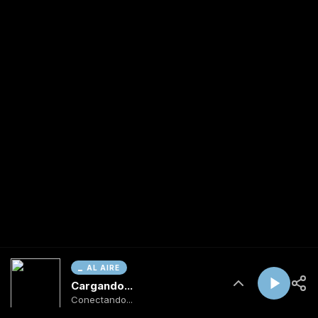
AL AIRE
Cargando...
Conectando...