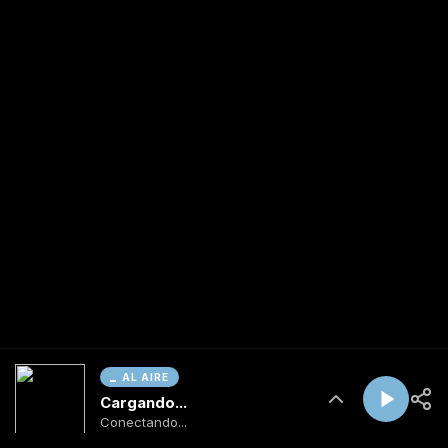
AL AIRE
Cargando...
Conectando...