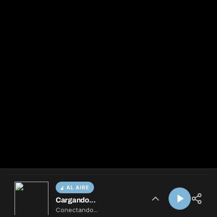
AL AIRE
Cargando...
Conectando...