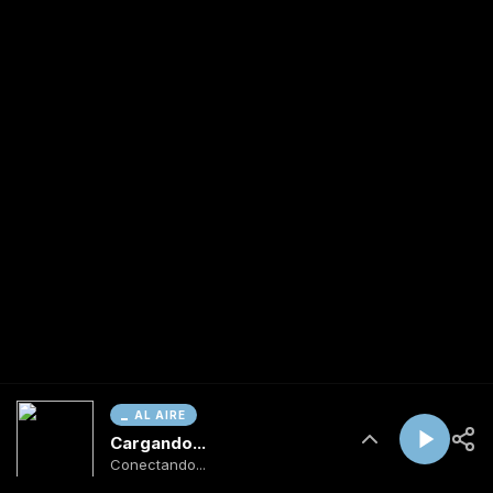
AL AIRE
Cargando...
Conectando...