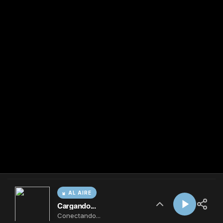
AL AIRE
Cargando...
Conectando...