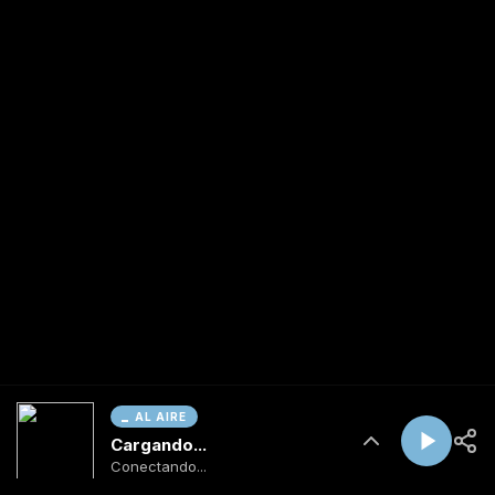
AL AIRE
Cargando...
Conectando...