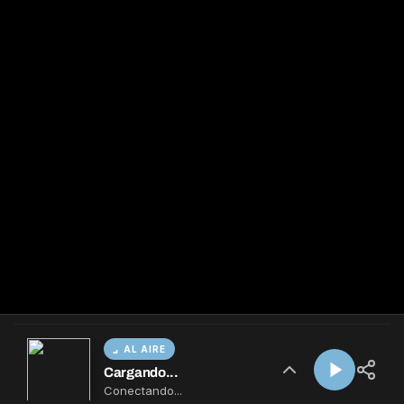
AL AIRE
Cargando...
Conectando...