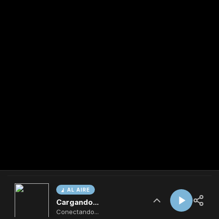
AL AIRE
Cargando...
Conectando...