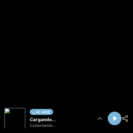
AL AIRE
Cargando...
Conectando...