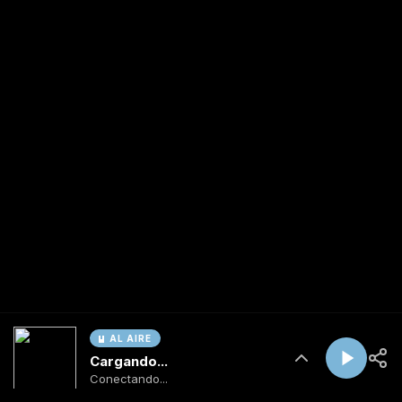
AL AIRE
Cargando...
Conectando...