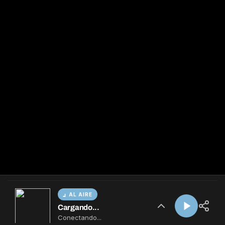
AL AIRE
Cargando...
Conectando...