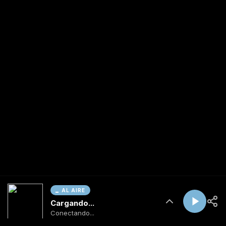
AL AIRE
Cargando...
Conectando...