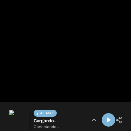
AL AIRE
Cargando...
Conectando...