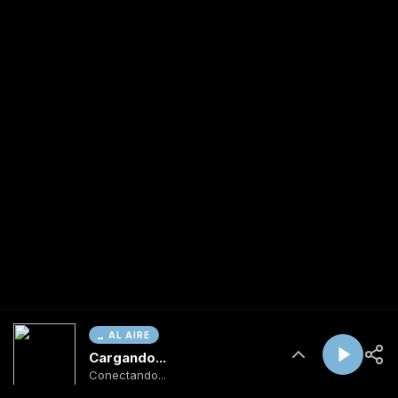
AL AIRE
Cargando...
Conectando...