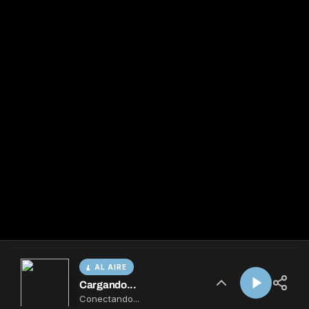
AL AIRE
Cargando...
Conectando...