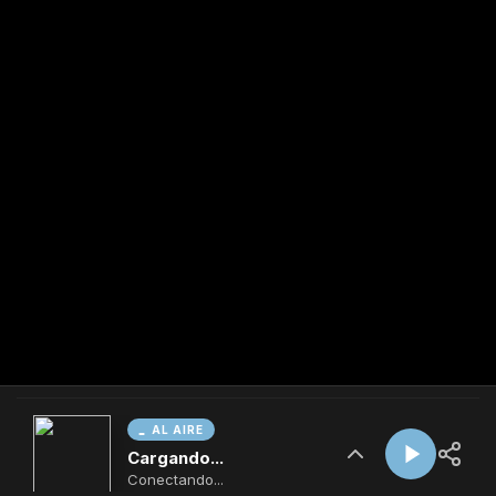
AL AIRE
Cargando...
Conectando...