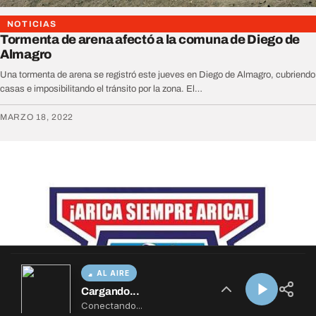
AL AIRE
Cargando...
Conectando...