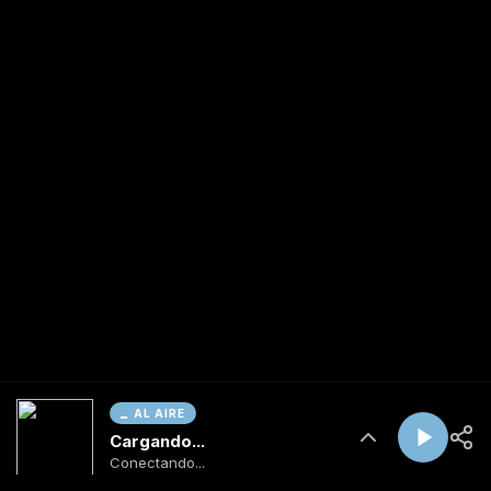
AL AIRE
Cargando...
Conectando...