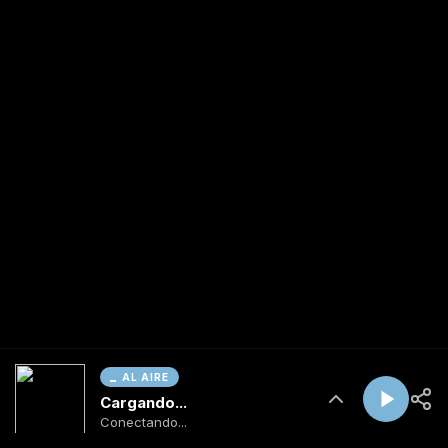
AL AIRE
Cargando...
Conectando...