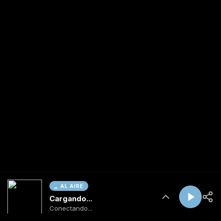
AL AIRE
Cargando...
Conectando...